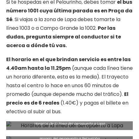
Si te hospedas en el Pelourinho, debes tomar
el bus
número 1001 cuya última parada es en Praça da
Sé
. Si viajas a la zona de Lapa debes tomarte la
línea 1003 o a Campo Grande la 1002.
Por las
dudas, pregunta siempre al conductor si te
acerca a dónde tú vas.
El horario en el que brindan servicio es entre las
4.40am hasta la 11.25pm
(aunque cada línea tiene
un horario diferente, esta es la media). El trayecto
hasta el centro lo hace en unos 60 minutos de
promedio (aunque depende mucho del tráfico).
El
precio es de 6 reales
(1.40€) y pagas el billete en
efectivo al subir al bus.
Horarios de la línea del aeropuerto a Lapa
Horario del aeropuerto a Pelourinho