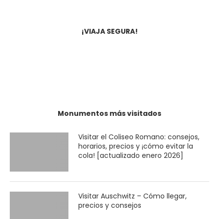
Viaja... pero hazlo segura! Este manual es
imprescindible para toda mujer que se
lance a la aventura. Ya a la venta en
¡VIAJA SEGURA!
Amazon por tan sólo 2,99€
Junto a otras mujeres hemos escrito el
manual de viajes: Viajeras. Si quieres
comprarlo, pincha sobre la imagen.
Monumentos más visitados
Visitar el Coliseo Romano: consejos,
horarios, precios y ¡cómo evitar la
cola! [actualizado enero 2026]
Visitar Auschwitz – Cómo llegar,
precios y consejos