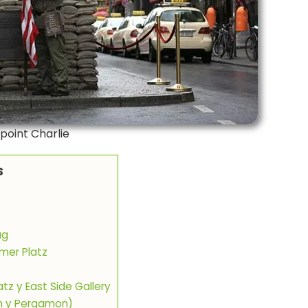
oint Charlie
S
ag
mer Platz
atz y East Side Gallery
m y Pergamon)