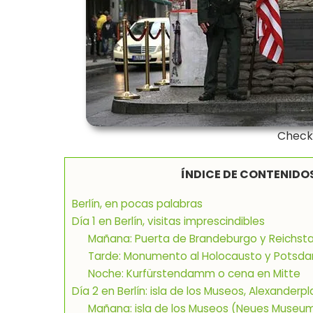
Checkp
ÍNDICE DE CONTENIDO
Berlín, en pocas palabras
Día 1 en Berlín, visitas imprescindibles
Mañana: Puerta de Brandeburgo y Reichst
Tarde: Monumento al Holocausto y Potsda
Noche: Kurfürstendamm o cena en Mitte
Día 2 en Berlín: isla de los Museos, Alexanderpl
Mañana: isla de los Museos (Neues Museu