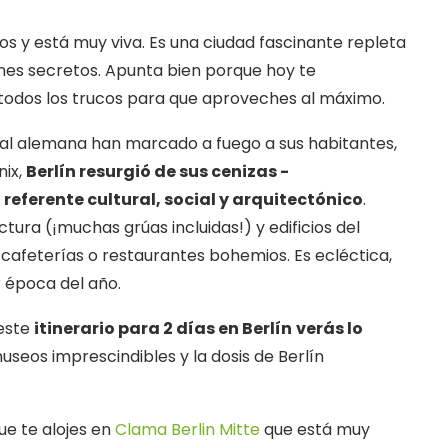
os y está muy viva. Es una ciudad fascinante repleta
nes secretos. Apunta bien porque hoy te
y todos los trucos para que aproveches al máximo.
pital alemana han marcado a fuego a sus habitantes,
nix,
Berlín resurgió de sus cenizas -
referente cultural, social y arquitectónico
.
ura (¡muchas grúas incluidas!) y edificios del
cafeterías o restaurantes bohemios. Es ecléctica,
r época del año.
 este
itinerario para 2 días en Berlín
verás lo
seos imprescindibles y la dosis de Berlín
ue te alojes en
Clama Berlin Mitte
que está muy