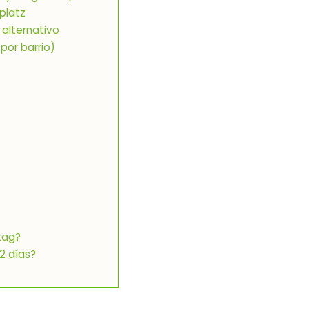
platz
 alternativo
 por barrio)
tag?
2 días?