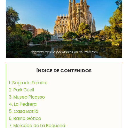
Sagrada familia por Mapics en
Shutterstock
ÍNDICE DE CONTENIDOS
1. Sagrada Familia
2. Park Güell
3. Museo Picasso
4. La Pedrera
5. Casa Batlló
6. Barrio Gótico
7. Mercado de La Boquería