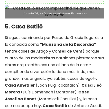
Casa Batlló por Dunaeva Natalia en
Shutterstock
5. Casa Batlló
Si sigues caminando por Paseo de Gracia llegarás a
la conocida como
“Manzana de la Discordia”
(entre calles de Aragó y Consell de Cent) porque
cuatro de los modernistas catalanes plasmaron sus
obras arquitectónicas una al lado de la otra -
compitiendo a ver quién la tiene más linda, más
grande, más original… ¡ya sabéis, cosas de ego!-:
Casa Ametller
(Joan Puig i cadafalch),
Casa Lleó
Morera
(Lluís Domènech i Montaner),
Casa
Josefina Bonet
(Marcelo-li Coquillat) y, la casa
que nos ocupa hoy,
Casa Batlló
de Antonio Gaudí.