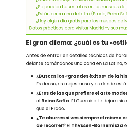
¿Se pueden hacer fotos en los museos de
¿Están cerca uno del otro (Prado, Reina So
¿Hay algún día gratis para los museos de 
Datos prácticos para visitar Madrid -y sus m
El gran dilema: ¿
c
uál es tu «esti
Antes de entrar en detalles técnicos de horar
delante tomándonos una caña en La Latina, te
¿Buscas los «grandes éxitos» de la hi
Es denso, es majestuoso y es donde está
¿Eres de las que prefiere el arte moder
al
Reina Sofía
. El Guernica te dejará si
que el Prado.
¿Te aburres si ves siempre el mismo es
de recorrer?
El
Thyssen-Bornemisza
e