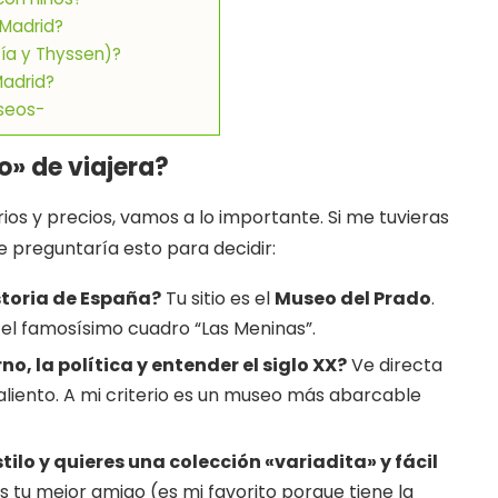
 Madrid?
fía y Thyssen)?
Madrid?
useos-
lo» de viajera?
ios y precios, vamos a lo importante. Si me tuvieras
 preguntaría esto para decidir:
storia de España?
Tu sitio es el
Museo del Prado
.
 el famosísimo cuadro “Las Meninas”.
no, la política y entender el siglo XX?
Ve directa
n aliento. A mi criterio es un museo más abarcable
tilo y quieres una colección «variadita» y fácil
s tu mejor amigo (es mi favorito porque tiene la