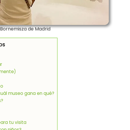
Bornemisza de Madrid
OS
r
almente)
to
¿cuál museo gana en qué?
s?
ra tu visita
con niños?