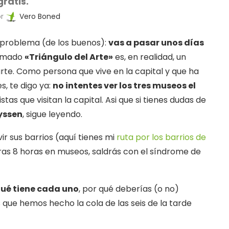
gratis.
or
Vero Boned
n problema (de los buenos):
vas a pasar unos días
lamado
«Triángulo del Arte»
es, en realidad, un
rte. Como persona que vive en la capital y que ha
s, te digo ya:
no intentes ver los tres museos el
stas que visitan la capital. Asi que si tienes dudas de
hyssen
, sigue leyendo.
ir sus barrios (aquí tienes mi
ruta por los barrios de
ierras 8 horas en museos, saldrás con el síndrome de
qué tiene cada uno
, por qué deberías (o no)
 que hemos hecho la cola de las seis de la tarde