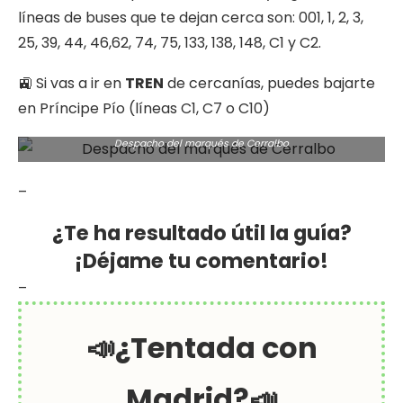
líneas de buses que te dejan cerca son: 001, 1, 2, 3,
25, 39, 44, 46,62, 74, 75, 133, 138, 148, C1 y C2.
🚉 Si vas a ir en
TREN
de cercanías, puedes bajarte
en Príncipe Pío (líneas C1, C7 o C10)
Despacho del marqués de Cerralbo
–
¿Te ha resultado útil la guía?
¡Déjame tu comentario!
–
📣¿Tentada con
Madrid?📣