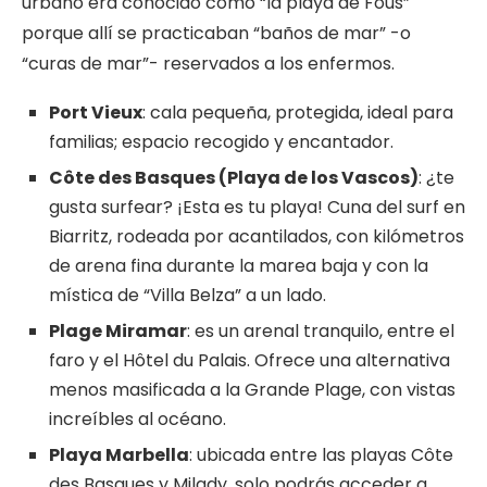
urbano era conocido como “la playa de Fous”
porque allí se practicaban “baños de mar” -o
“curas de mar”- reservados a los enfermos.
Port Vieux
: cala pequeña, protegida, ideal para
familias; espacio recogido y encantador.
Côte des Basques
(Playa de los Vascos)
: ¿te
gusta surfear? ¡Esta es tu playa! Cuna del surf en
Biarritz, rodeada por acantilados, con kilómetros
de arena fina durante la marea baja y con la
mística de “Villa Belza” a un lado.
Plage Miramar
: es un arenal tranquilo, entre el
faro y el Hôtel du Palais. Ofrece una alternativa
menos masificada a la Grande Plage, con vistas
increíbles al océano.
Playa Marbella
: ubicada entre las playas Côte
des Basques y Milady, solo podrás acceder a