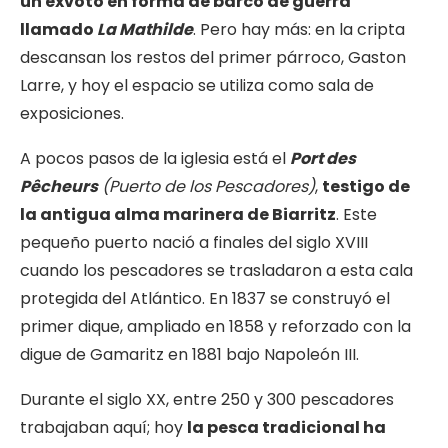
un exvoto en forma de barco de guerra
llamado
La Mathilde
. Pero hay más: en la cripta
descansan los restos del primer párroco, Gaston
Larre, y hoy el espacio se utiliza como sala de
exposiciones.
A pocos pasos de la iglesia está el
Port des
Pêcheurs
(Puerto de los Pescadores)
,
testigo de
la antigua alma marinera de Biarritz
. Este
pequeño puerto nació a finales del siglo XVIII
cuando los pescadores se trasladaron a esta cala
protegida del Atlántico. En 1837 se construyó el
primer dique, ampliado en 1858 y reforzado con la
digue de Gamaritz en 1881 bajo Napoleón III.
Durante el siglo XX, entre 250 y 300 pescadores
trabajaban aquí; hoy
la pesca tradicional ha