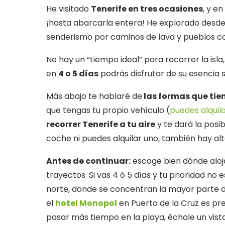
He visitado
Tenerife en
tres ocasiones
, y en
¡hasta abarcarla entera! He explorado desde
senderismo por caminos de lava y pueblos c
No hay un “tiempo ideal” para recorrer la isla,
en
4 o 5 días
podrás disfrutar de su esencia si
Más abajo te hablaré de
las formas que tien
que tengas tu propio vehículo (
puedes alquila
recorrer Tenerife a tu aire
y te dará la posib
coche ni puedes alquilar uno, también hay alt
Antes de continuar:
escoge bien dónde aloja
trayectos. Si vas 4 ó 5 días y tu prioridad no 
norte, donde se concentran la mayor parte de 
el
hotel Monopol
en Puerto de la Cruz es pre
pasar más tiempo en la playa, échale un vista