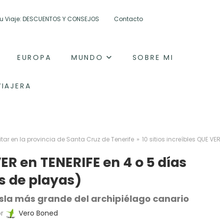
 tu Viaje: DESCUENTOS Y CONSEJOS
Contacto
EUROPA
MUNDO
SOBRE MI
VIAJERA
»
itar en la provincia de Santa Cruz de Tenerife
10 sitios increíbles QUE V
VER en TENERIFE en 4 o 5 días
 de playas)
isla más grande del archipiélago canario
or
Vero Boned