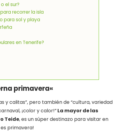
o el sur?
para recorrer la isla
o para sol y playa
rfeña
ulares en Tenerife?
eterna primavera
«
as y calitas”, pero también de “cultura, variedad
carnaval, ¡color y calor!”
La mayor de las
vo Teide
, es un súper destinazo para visitar en
e es primavera!