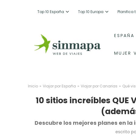
Top 10 España
Top 10 Europa
Planifica
ESPAÑA
MUJER 
»
»
»
Inicio
Viajar por España
Viajar por Canarias
Qué vis
10 sitios increíbles QUE 
(además
Descubre los mejores planes en la 
escrito p