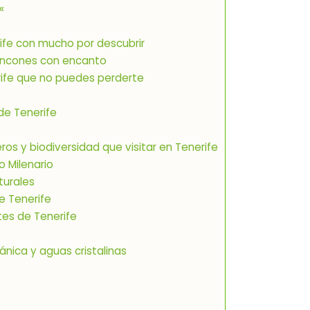
«
rife con mucho por descubrir
y rincones con encanto
erife que no puedes perderte
 de Tenerife
os y biodiversidad que visitar en Tenerife
o Milenario
turales
e Tenerife
tes de Tenerife
ánica y aguas cristalinas