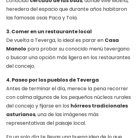
conocido
cercado de las osas
, donde vive Molina,
heredera del espacio que durante años habitaron
las famosas osas Paca y Tola.
3. Comer en un restaurante local
De vuelta a Teverga, lo ideal es parar en
Casa
Manolo
para probar su conocido menú tevergano
o buscar una opción más ligera en los restaurantes
del concejo.
4. Paseo por los pueblos de Teverga
Antes de terminar el día, merece la pena recorrer
con calma algunos de los pequeños núcleos rurales
del concejo y fijarse en los
hórreos tradicionales
asturianos
, una de las imágenes más
representativas del paisaje local.
En un solo día te llevas una buena idea de lo que