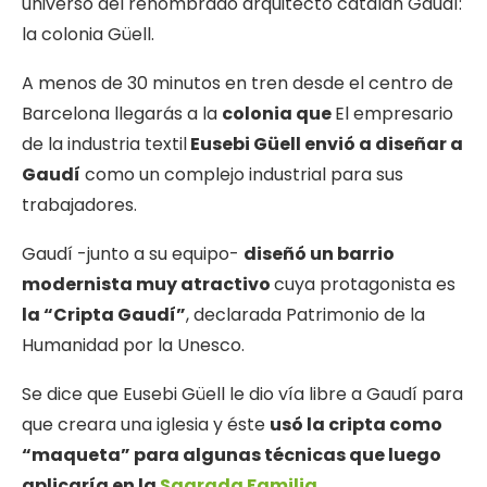
universo del renombrado arquitecto catalán Gaudí:
la colonia Güell.
A menos de 30 minutos en tren desde el centro de
Barcelona llegarás a la
colonia que
El empresario
de la industria textil
Eusebi Güell envió a diseñar a
Gaudí
como un complejo industrial para sus
trabajadores.
Gaudí -junto a su equipo-
diseñó un barrio
modernista muy atractivo
cuya protagonista es
la “Cripta Gaudí”
, declarada Patrimonio de la
Humanidad por la Unesco.
Se dice que Eusebi Güell le dio vía libre a Gaudí para
que creara una iglesia y éste
usó la cripta como
“maqueta” para algunas técnicas que luego
aplicaría en la
Sagrada Familia
.