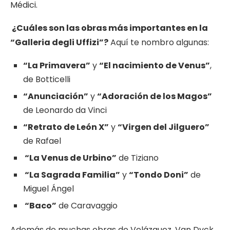
Médici.
¿
Cuáles son las obras más importantes en la
“Galleria degli Uffizi”?
Aquí te nombro algunas:
“La Primavera”
y
“El nacimiento de Venus”
,
de Botticelli
“Anunciación”
y
“Adoración de los Magos”
de Leonardo da Vinci
“Retrato de León X”
y
“Virgen del Jilguero”
de Rafael
“La Venus de Urbino”
de Tiziano
“La Sagrada Familia”
y
“Tondo Doni”
de
Miguel Ángel
“Baco”
de Caravaggio
Además de muchas obras de Velázquez, Van Dyck,