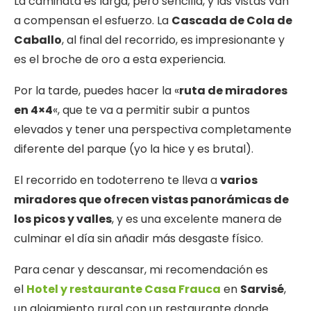
La caminata es larga, pero sencilla, y las vistas van
a compensan el esfuerzo. La
Cascada de Cola de
Caballo
, al final del recorrido, es impresionante y
es el broche de oro a esta experiencia.
Por la tarde, puedes hacer la «
ruta de miradores
en 4×4
«, que te va a permitir subir a puntos
elevados y tener una perspectiva completamente
diferente del parque (yo la hice y es brutal).
El recorrido en todoterreno te lleva a
varios
miradores que ofrecen vistas panorámicas de
los picos y valles
, y es una excelente manera de
culminar el día sin añadir más desgaste físico.
Para cenar y descansar, mi recomendación es
el
Hotel y restaurante Casa Frauca
en
Sarvisé
,
un alojamiento rural con un restaurante donde