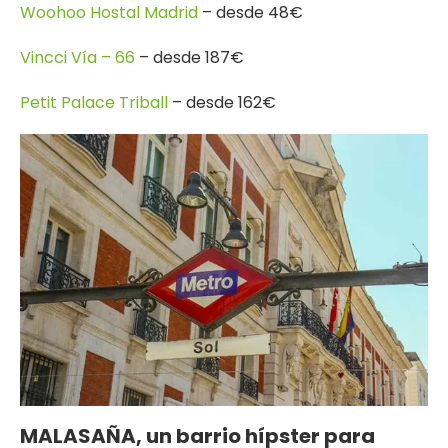
Woohoo Hostal Madrid
– desde 48€
Vincci Vía – 66
– desde 187€
Petit Palace Triball
– desde 162€
MALASAÑA, un barrio hípster para