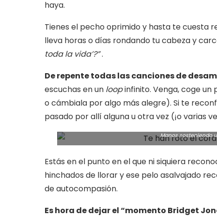
haya.
Tienes el pecho oprimido y hasta te cuesta r
lleva horas o días rondando tu cabeza y car
toda la vida’?”
.
De repente todas las canciones de desamo
escuchas en un
loop
infinito. Venga, coge un
o cámbiala por algo más alegre). Si te recon
pasado por allí alguna u otra vez (¡o varias ve
Manos sosteniendo un
Estás en el punto en el que ni siquiera recono
hinchados de llorar y ese pelo asalvajado r
de autocompasión.
Es hora de dejar el “momento Bridget Jon