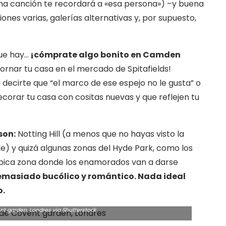
na canción te recordará a «esa persona») –y buena
iones varias, galerías alternativas y, por supuesto,
que hay…
¡cómprate algo bonito en Camden
rnar tu casa en el mercado de Spitafields!
decirte que “el marco de ese espejo no le gusta” o
corar tu casa con cositas nuevas y que reflejen tu
son:
Notting Hill (a menos que no hayas visto la
de) y quizá algunas zonas del Hyde Park, como los
típica zona donde los enamorados van a darse
masiado bucólico y romántico. Nada ideal
o.
nt garden, Londres via Shutterstock