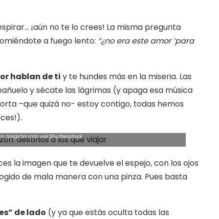
espirar… ¡aún no te lo crees! La misma pregunta
comiéndote a fuego lento:
“¿no era este amor ‘para
r hablan de ti
y te hundes más en la miseria. Las
 pañuelo y sécate las lágrimas (y apaga esa música
forta –que quizá no- estoy contigo, todas hemos
ces!).
 corazón roto via Shutterstock
ces la imagen que te devuelve el espejo, con los ojos
ecogido de mala manera con una pinza. Pues basta
es” de lado
(y ya que estás oculta todas las