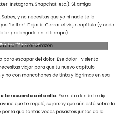
ter, Instagram, Snapchat, etc.). Si, amiga.
.
Sabes, y no necesitas que yo ni nadie te lo
 “soltar”. Dejar ir. Cerrar el viejo capítulo (y nada
dolor prolongado en el tiempo).
azón roto via Shutterstock
o para escapar del dolor. Ese dolor –y siento
 necesitas viajar para que tu nuevo capítulo
 y no con mancohones de tinta y lágrimas en esa
te recuerda a él o ella.
Ese sofá donde te dijo
sayuno que te regaló, su jersey que aún está sobre la
le por la que tantas veces pasasteis juntos de la