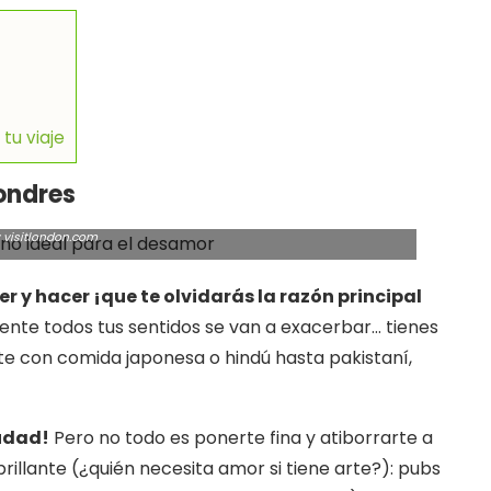
tu viaje
ondres
 visitlondon.com
r y hacer ¡que te olvidarás la razón principal
nte todos tus sentidos se van a exacerbar… tienes
e con comida japonesa o hindú hasta pakistaní,
iudad!
Pero no todo es ponerte fina y atiborrarte a
rillante (¿quién necesita amor si tiene arte?): pubs