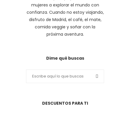
mujeres a explorar el mundo con
confianza. Cuando no estoy viajando,
disfruto de Madrid, el café, el mate,
comida veggie y soñar con la
próxima aventura.
Dime qué buscas
DESCUENTOS PARA TI
Viaja... pero hazlo segura! Este
manual es imprescindible para
toda mujer que se lance a la