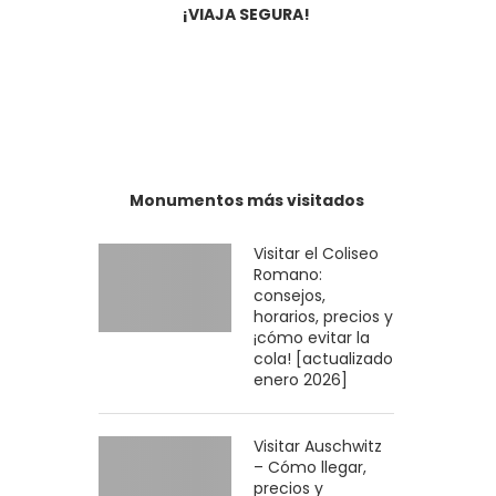
aventura. Ya a la venta en Amazon
¡VIAJA SEGURA!
por tan sólo 2,99€
Junto a otras mujeres hemos
escrito el manual de viajes:
Viajeras. Si quieres comprarlo,
pincha sobre la imagen.
Monumentos más visitados
Visitar el Coliseo
Romano:
consejos,
horarios, precios y
¡cómo evitar la
cola! [actualizado
enero 2026]
Visitar Auschwitz
– Cómo llegar,
precios y