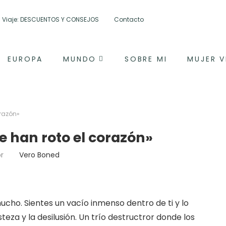
tu Viaje: DESCUENTOS Y CONSEJOS
Contacto
EUROPA
MUNDO
SOBRE MI
MUJER V
orazón»
e han roto el corazón»
or
Vero Boned
mucho. Sientes un vacío inmenso dentro de ti y lo
isteza y la desilusión. Un trío destructror donde los