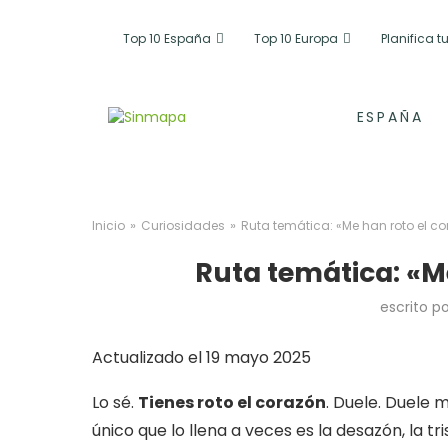
Top 10 España
Top 10 Europa
Planifica 
ESPAÑA
»
»
Inicio
Curiosidades
Ruta temática: «Me han roto el c
Ruta temática: «M
escrito p
Actualizado el 19 mayo 2025
Lo sé.
Tienes roto el corazón
. Duele. Duele 
único que lo llena a veces es la desazón, la tr