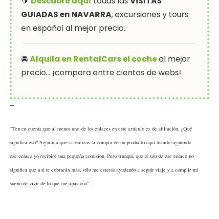
🔰
Descubre aquí
todas las
VISITAS
GUIADAS en NAVARRA
, excursiones y tours
en español al mejor precio.
🚘
Alquila en RentalCars el coche
al mejor
precio… ¡compara entre cientos de webs!
–
“Ten en cuenta que al menos uno de los enlaces en este artículo es de afiliación. ¿Qué
significa eso? Significa que si realizas la compra de un producto aquí listado siguiendo
ese enlace yo recibiré una pequeña comisión. Pero tranqui, que el uso de ese enlace no
significa que a ti te cobrarán más, sólo me estarás ayudando a seguir viaje y a cumplir mi
sueño de vivir de lo que me apasiona”.