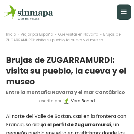
»
»
»
Inicio
Viajar por España
Qué visitar en Navarra
Brujas de
ZUGARRAMURDI: visita su pueblo, la cueva y el museo
Brujas de ZUGARRAMURDI:
visita su pueblo, la cueva y el
museo
Entre la montaña Navarra y el mar Cantábrico
escrito por
Vero Boned
Al norte del Valle de Baztan, casi en la frontera con
Francia, se dibuja
el perfil de Zugarramurdi
, un
pequeño pueblo envuelto en misticismo; donde los