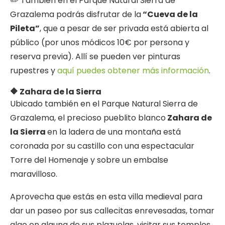
✏️ También en el Parque Natural Sierra de
Grazalema podrás disfrutar de la
“Cueva de la
Pileta”
, que a pesar de ser privada está abierta al
público (por unos módicos 10€ por persona y
reserva previa). Allí se pueden ver pinturas
rupestres y
aquí puedes obtener más información
.
🔶 Zahara de la Sierra
Ubicado también en el Parque Natural Sierra de
Grazalema, el precioso pueblito blanco
Zahara de
la Sierra
en la ladera de una montaña está
coronada por su castillo con una espectacular
Torre del Homenaje y sobre un embalse
maravilloso.
Aprovecha que estás en esta villa medieval para
dar un paseo por sus callecitas enrevesadas, tomar
algo en alguna de sus plazuelas, visitar sus templos