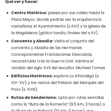
Qué
ver y
hacer:
Centro Histórico:
pasea por sus calles hasta la
Plaza Mayor, donde podrás ver la arquitectura
castellana, el Ayuntamiento (s.XVI) y la iglesia de
la Magdalena (gótico tardío, finales del s.XV).
Convento y Abadía:
Visita el conjunto del
convento y Abadía de las Hermanas
Concepcionistas Franciscanas Descalzas,
reconstruido tras la Guerra Civil. Admira el
retablo del siglo XVII del escultor Michael Tomas.
Edificios Históricos:
explora La Alhóndiga (s.
XIV-XV) y los restos del Palacio del Marqués del
Pozo (s. XVIII).
Rutas de Senderismo:
opta por rutas sencillas
como la “Ruta de la Romería” (9.5 km, 3 horas) o
la “Ruta de la Pañera” (10 km, 3 horas), que