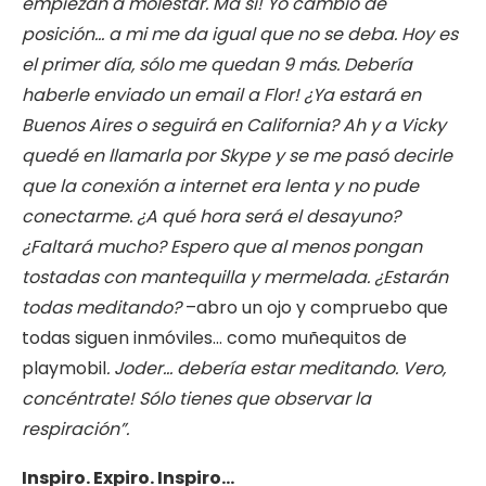
empiezan a molestar. Ma´si! Yo cambio de
posición… a mi me da igual que no se deba. Hoy es
el primer día, sólo me quedan 9 más. Debería
haberle enviado un email a Flor! ¿Ya estará en
Buenos Aires o seguirá en California? Ah y a Vicky
quedé en llamarla por Skype y se me pasó decirle
que la conexión a internet era lenta y no pude
conectarme. ¿A qué hora será el desayuno?
¿Faltará mucho? Espero que al menos pongan
tostadas con mantequilla y mermelada. ¿Estarán
todas meditando?
–abro un ojo y compruebo que
todas siguen inmóviles… como muñequitos de
playmobil
. Joder… debería estar meditando. Vero,
concéntrate! Sólo tienes que observar la
respiración”.
Inspiro. Expiro. Inspiro…