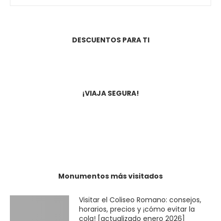
DESCUENTOS PARA TI
Viaja... pero hazlo segura! Este manual es
imprescindible para toda mujer que se
lance a la aventura. Ya a la venta en
¡VIAJA SEGURA!
Amazon por tan sólo 2,99€
Junto a otras mujeres hemos escrito el
manual de viajes: Viajeras. Si quieres
comprarlo, pincha sobre la imagen.
Monumentos más visitados
Visitar el Coliseo Romano: consejos,
horarios, precios y ¡cómo evitar la
cola! [actualizado enero 2026]