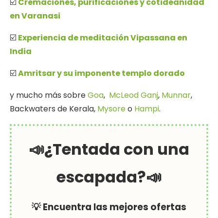
☑️
Cremaciones, purificaciones y cotideanidad
en Varanasi
☑️
Experiencia de meditación Vipassana en
India
☑️
Amritsar y su imponente templo dorado
y mucho más sobre
Goa
,
McLeod Ganj
,
Munnar
,
Backwaters de Kerala,
Mysore
o
Hampi
.
📣¿Tentada con una
escapada?📣
💡 Encuentra las mejores ofertas