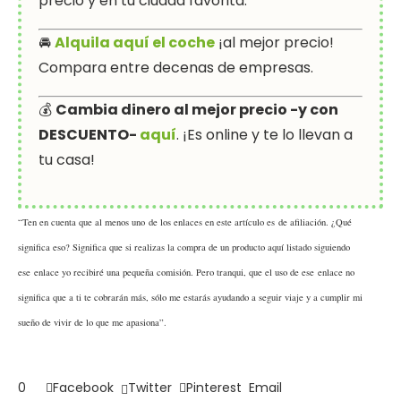
precio y en tu ciudad favorita.
🚘
Alquila aquí el coche
¡al mejor precio!
Compara entre decenas de empresas.
💰
Cambia dinero al mejor precio -y con
DESCUENTO-
aquí
. ¡Es online y te lo llevan a
tu casa!
“Ten en cuenta que al menos uno de los enlaces en este artículo es de afiliación. ¿Qué
significa eso? Significa que si realizas la compra de un producto aquí listado siguiendo
ese enlace yo recibiré una pequeña comisión. Pero tranqui, que el uso de ese enlace no
significa que a ti te cobrarán más, sólo me estarás ayudando a seguir viaje y a cumplir mi
sueño de vivir de lo que me apasiona”.
0
Facebook
Twitter
Pinterest
Email