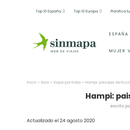
Top 10 España
Top 10 Europa
Planifica 
ESPAÑA
MUJER 
»
»
»
Inicio
Asia
Viajar por India
Hampi: paisajes de ficci
Hampi: pais
escrito p
Actualizado el 24 agosto 2020