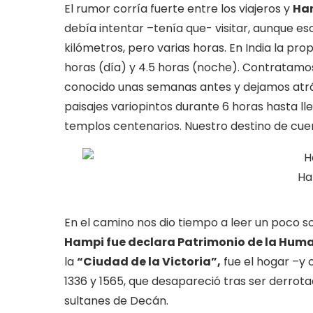
El rumor corría fuerte entre los viajeros y
Ha
debía intentar –tenía que- visitar, aunque e
kilómetros, pero varias horas. En India la pr
horas (día) y 4.5 horas (noche). Contratamos
conocido unas semanas antes y dejamos atr
paisajes variopintos durante 6 horas hasta ll
templos centenarios. Nuestro destino de cue
Ha
En el camino nos dio tiempo a leer un poco sob
Hampi fue declara Patrimonio de la Hum
la
“Ciudad de la Victoria”,
fue el hogar –y 
1336 y 1565, que desapareció tras ser derrot
sultanes de Decán.