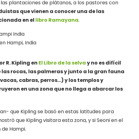
las plantaciones de plátanos, a los pastores con
duistas que vienen a conocer una de las
cionada en el
libro Ramayana
.
en Hampi, India
r R. Kipling en
El Libro de la selva
y no es difícil
las rocas, las palmeras y junto a la gran fauna
 vacas, cabras, perros…) y los templos y
ruyeron en una zona que no llega a abarcar los
an- que Kipling se basó en estas latitudes para
stró que Kipling visitara esta zona, y si Seoni en el
 de Hampi.