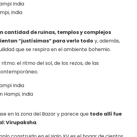
mpi, India
n cantidad de ruinas, templos y complejos
ientan “justísimas” para verlo todo
y, además,
uilidad que se respira en el ambiente bohemio.
itmo: el ritmo del sol, de los rezos, de las
j contemporáneo.
n Hampi, India
use en la zona del Bazar y parece que
todo allí fue
al: Virupaksha
.
lo construido en el siglo XV es el hogar de cientos