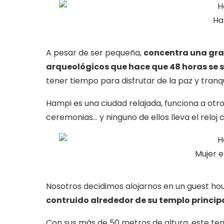
Ha
A pesar de ser pequeña,
concentra una gra
arqueológicos que hace que 48 horas se s
tener tiempo para disfrutar de la paz y tranq
Hampi es una ciudad relajada, funciona a otro r
ceremonias… y ninguno de ellos lleva el relo
Mujer e
Nosotros decidimos alojarnos en un guest ho
contruido alrededor de su templo princip
Con sus más de 50 metros de altura, este temp