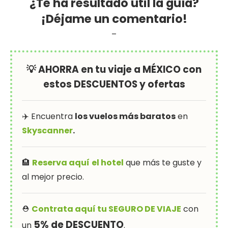
¿Te ha resultado útil la guía?
¡Déjame un comentario!
–
💡 AHORRA en tu viaje a MÉXICO con
estos DESCUENTOS y ofertas
✈️ Encuentra
los vuelos más baratos
en
Skyscanner
.
🏨
Reserva aquí
el hotel
que más te guste y
al mejor precio.
⛑
Contrata aquí tu SEGURO DE VIAJE
con
5% de DESCUENTO
un
.