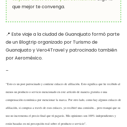
que mejor te convenga.
📍 Este viaje a la ciudad de Guanajuato formó parte
de un Blogtrip organizado por Turismo de
Guanajuato y Vero4Travel y patrocinado también
por Aeroméxico.
–
“Esto es un post patrocinado y contiene enlaces de afiliación. Esto significa que he recibido al
menos un producto o servicio mencionado en este artículo de manera gratuita o una
compensación económica por mencionar la marca. Por otro lado, como hay algunos enlaces de
afiliación, si compras a través de esos enlaces, yo recibiré una comisión... pero tranqui que su
uso no incrementa el precio final que tú pagarás. Mis opiniones son 100% independientes y
están basadas en mi percepción real sobre el producto o servicio”.