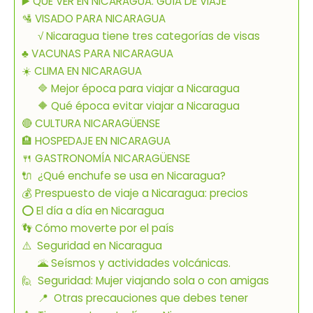
▶️ QUÉ VER EN NICARAGUA: GUÍA DE VIAJE
🛂 VISADO PARA NICARAGUA
√ Nicaragua tiene tres categorías de visas
♣ VACUNAS PARA NICARAGUA
☀️ CLIMA EN NICARAGUA
🔷 Mejor época para viajar a Nicaragua
🔶 Qué época evitar viajar a Nicaragua
🔴 CULTURA NICARAGÜENSE
🏨 HOSPEDAJE EN NICARAGUA
🍴 GASTRONOMÍA NICARAGÜENSE
🔌 ¿Qué enchufe se usa en Nicaragua?
💰 Prespuesto de viaje a Nicaragua: precios
⭕️ El día a día en Nicaragua
👣 Cómo moverte por el país
⚠️ Seguridad en Nicaragua
🌋 Seísmos y actividades volcánicas.
🙋 Seguridad: Mujer viajando sola o con amigas
📍 Otras precauciones que debes tener