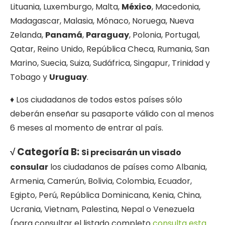
Lituania, Luxemburgo, Malta,
México
, Macedonia,
Madagascar, Malasia, Mónaco, Noruega, Nueva
Zelanda,
Panamá
,
Paraguay
, Polonia, Portugal,
Qatar, Reino Unido, República Checa, Rumania, San
Marino, Suecia, Suiza, Sudáfrica, Singapur, Trinidad y
Tobago y
Uruguay
.
♦ Los ciudadanos de todos estos países sólo
deberán enseñar su pasaporte válido con al menos
6 meses al momento de entrar al país.
√ Categoría B:
Si precisarán un visado
consular
los ciudadanos de países como Albania,
Armenia, Camerún, Bolivia, Colombia, Ecuador,
Egipto, Perú, República Dominicana, Kenia, China,
Ucrania, Vietnam, Palestina, Nepal o Venezuela
(para consultar el listado completo
consulta esta